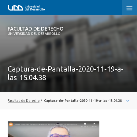
FACULTAD DE DERECHO
FACULTAD DE DERECHO
UNIVERSIDAD DEL DESARROLLO
INICIO
SOBRE LA FACULTAD
Captura-de-Pantalla-2020-11-19-a-
CARRERAS
las-15.04.38
POSTGRADOS Y EDUCACIÓN CONTINUA
PROFESORES
Facultad de Derecho
/
Captura-de-Pantalla-2020-11-19-a-las-15.04.38
INVESTIGACIÓN
VINCULACIÓN CON EL MEDIO