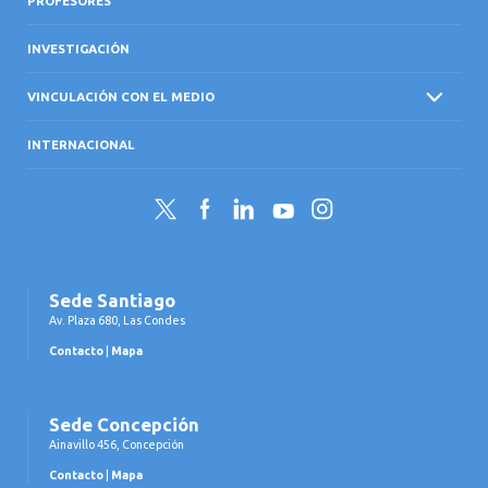
PROFESORES
INVESTIGACIÓN
VINCULACIÓN CON EL MEDIO
INTERNACIONAL
Twitter
Facebook
LinkedIn
YouTube
Instagram
Sede Santiago
Av. Plaza 680, Las Condes
Contacto
|
Mapa
Sede Concepción
Ainavillo 456, Concepción
Contacto
|
Mapa