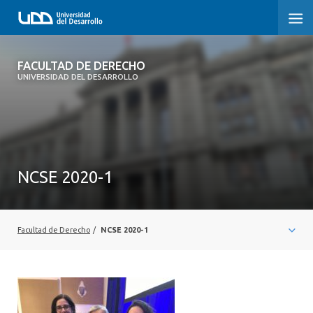
FACULTAD DE DERECHO
FACULTAD DE DERECHO
UNIVERSIDAD DEL DESARROLLO
INICIO
SOBRE LA FACULTAD
CARRERAS
NCSE 2020-1
POSTGRADOS Y EDUCACIÓN CONTINUA
PROFESORES
Facultad de Derecho
/
NCSE 2020-1
INVESTIGACIÓN
VINCULACIÓN CON EL MEDIO