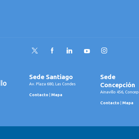
Twitter
Facebook
LinkedIn
YouTube
Instagram
Sede Santiago
Sede
Concepción
Av. Plaza 680, Las Condes
Ainavillo 456, Concep
Contacto
|
Mapa
Contacto
|
Mapa