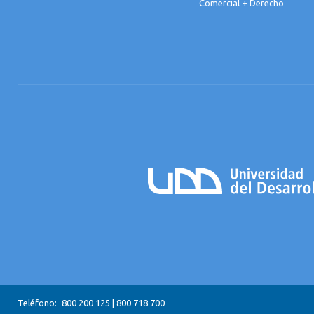
Comercial + Derecho
Teléfono:
800 200 125
|
800 718 700