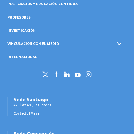
POSTGRADOS Y EDUCACIÓN CONTINUA
PROFESORES
INVESTIGACIÓN
VINCULACIÓN CON EL MEDIO
INTERNACIONAL
Twitter
Facebook
LinkedIn
YouTube
Instagram
Sede Santiago
Av. Plaza 680, Las Condes
Contacto
|
Mapa
Sede Concepción