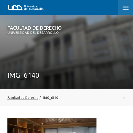
FACULTAD DE DERECHO
FACULTAD DE DERECHO
UNIVERSIDAD DEL DESARROLLO
INICIO
SOBRE LA FACULTAD
CARRERAS
IMG_6140
POSTGRADOS Y EDUCACIÓN CONTINUA
PROFESORES
Facultad de Derecho
/
IMG_6140
INVESTIGACIÓN
VINCULACIÓN CON EL MEDIO