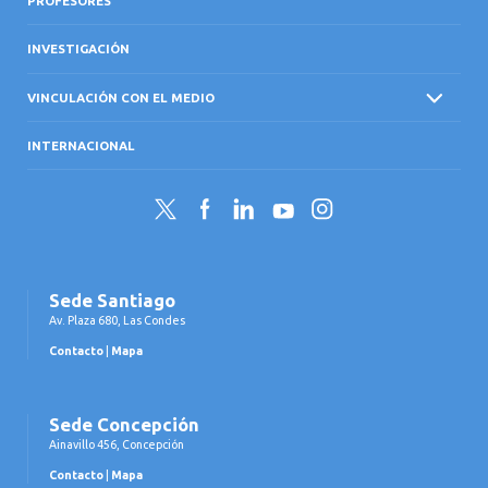
PROFESORES
INVESTIGACIÓN
VINCULACIÓN CON EL MEDIO
INTERNACIONAL
Twitter
Facebook
LinkedIn
YouTube
Instagram
Sede Santiago
Av. Plaza 680, Las Condes
Contacto
|
Mapa
Sede Concepción
Ainavillo 456, Concepción
Contacto
|
Mapa