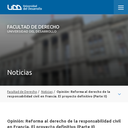
FACULTAD DE DERECHO
FACULTAD DE DERECHO
UNIVERSIDAD DEL DESARROLLO
INICIO
SOBRE LA FACULTAD
CARRERAS
Noticias
POSTGRADOS Y EDUCACIÓN CONTINUA
PROFESORES
Facultad de Derecho
/
Noticias
/
Opinión: Reforma al derecho de la
responsabilidad civil en Francia. El proyecto definitivo (Parte II)
INVESTIGACIÓN
VINCULACIÓN CON EL MEDIO
Opinión: Reforma al derecho de la responsabilidad civil
en Francia. El proyecto definitivo (Parte II)