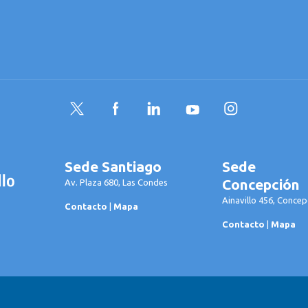
Twitter
Facebook
LinkedIn
YouTube
Instagram
Sede Santiago
Sede
Concepción
Av. Plaza 680, Las Condes
Ainavillo 456, Concep
Contacto
|
Mapa
Contacto
|
Mapa