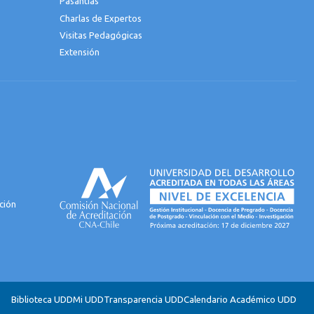
Pasantías
Charlas de Expertos
Visitas Pedagógicas
Extensión
ción
Biblioteca UDD
Mi UDD
Transparencia UDD
Calendario Académico UDD