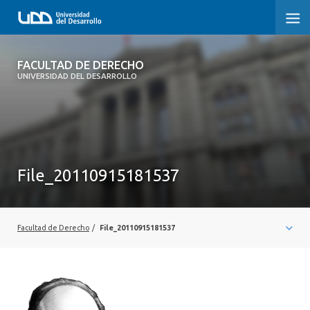
FACULTAD DE DERECHO
FACULTAD DE DERECHO
UNIVERSIDAD DEL DESARROLLO
INICIO
SOBRE LA FACULTAD
CARRERAS
File_20110915181537
POSTGRADOS Y EDUCACIÓN CONTINUA
PROFESORES
Facultad de Derecho
/
File_20110915181537
INVESTIGACIÓN
VINCULACIÓN CON EL MEDIO