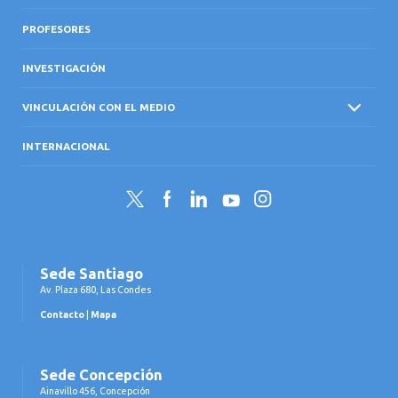
PROFESORES
INVESTIGACIÓN
VINCULACIÓN CON EL MEDIO
INTERNACIONAL
Twitter
Facebook
LinkedIn
YouTube
Instagram
Sede Santiago
Av. Plaza 680, Las Condes
Contacto
|
Mapa
Sede Concepción
Ainavillo 456, Concepción