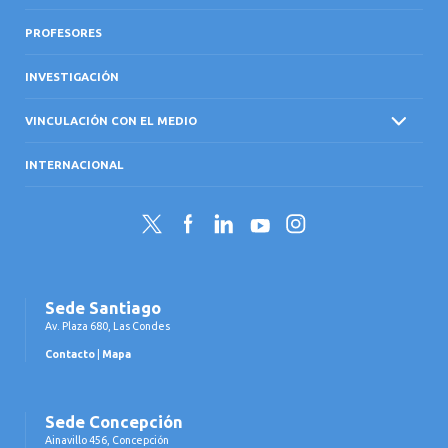
PROFESORES
INVESTIGACIÓN
VINCULACIÓN CON EL MEDIO
INTERNACIONAL
Twitter
Facebook
LinkedIn
YouTube
Instagram
Sede Santiago
Av. Plaza 680, Las Condes
Contacto
|
Mapa
Sede Concepción
Ainavillo 456, Concepción