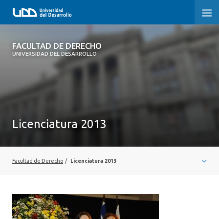
FACULTAD DE DERECHO
FACULTAD DE DERECHO
UNIVERSIDAD DEL DESARROLLO
INICIO
SOBRE LA FACULTAD
CARRERAS
Licenciatura 2013
POSTGRADOS Y EDUCACIÓN CONTINUA
PROFESORES
Facultad de Derecho
/
Licenciatura 2013
INVESTIGACIÓN
VINCULACIÓN CON EL MEDIO