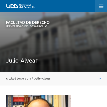
FACULTAD DE DERECHO
FACULTAD DE DERECHO
UNIVERSIDAD DEL DESARROLLO
INICIO
SOBRE LA FACULTAD
CARRERAS
Julio-Alvear
POSTGRADOS Y EDUCACIÓN CONTINUA
PROFESORES
Facultad de Derecho
/
Julio-Alvear
INVESTIGACIÓN
VINCULACIÓN CON EL MEDIO