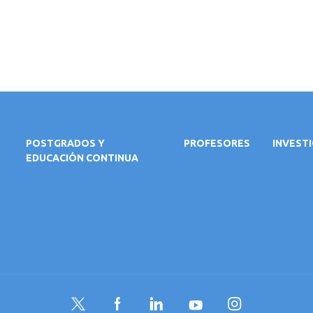
POSTGRADOS Y
PROFESORES
INVEST
EDUCACIÓN CONTINUA
Twitter
Facebook
LinkedIn
YouTube
Instagram