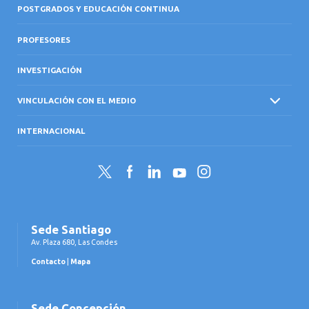
POSTGRADOS Y EDUCACIÓN CONTINUA
PROFESORES
INVESTIGACIÓN
VINCULACIÓN CON EL MEDIO
INTERNACIONAL
Twitter
Facebook
LinkedIn
YouTube
Instagram
Sede Santiago
Av. Plaza 680, Las Condes
Contacto
|
Mapa
Sede Concepción