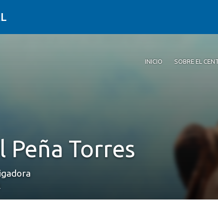
AL
INICIO
SOBRE EL CEN
l Peña Torres
igadora
l