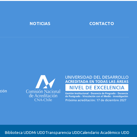
NOTICIAS
CONTACTO
ción
Biblioteca UDD
Mi UDD
Transparencia UDD
Calendario Académico UDD