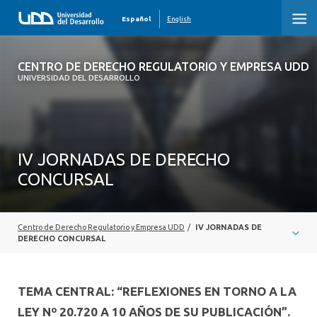
Español
English
CENTRO DE DERECHO REGULATORIO Y
CENTRO DE DERECHO REGULATORIO Y EMPRESA UDD
EMPRESA UDD
UNIVERSIDAD DEL DESARROLLO
INICIO
QUIENES SOMOS
IV JORNADAS DE DERECHO
CONCURSAL
ÁREAS DE ESTUDIO
ACTIVIDADES
Centro de Derecho Regulatorio y Empresa UDD
/
IV JORNADAS DE
PUBLICACIONES
DERECHO CONCURSAL
PRENSA
TEMA CENTRAL: “REFLEXIONES EN TORNO A LA
OBSERVATORIOS
LEY Nº 20.720 A 10 AÑOS DE SU PUBLICACIÓN”.