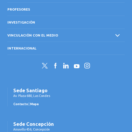
PROFESORES
INVESTIGACIÓN
VINCULACIÓN CON EL MEDIO
INTERNACIONAL
Twitter
Facebook
LinkedIn
YouTube
Instagram
Sede Santiago
Av. Plaza 680, Las Condes
Contacto
|
Mapa
Sede Concepción
Ainavillo 456, Concepción