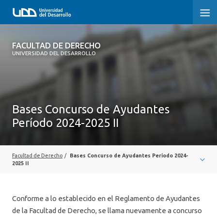
FACULTAD DE DERECHO
FACULTAD DE DERECHO
UNIVERSIDAD DEL DESARROLLO
INICIO
SOBRE LA FACULTAD
Bases Concurso de Ayudantes
CARRERAS
Período 2024-2025 II
POSTGRADOS Y EDUCACIÓN CONTINUA
PROFESORES
Facultad de Derecho
/
Bases Concurso de Ayudantes Período 2024-
2025 II
INVESTIGACIÓN
VINCULACIÓN CON EL MEDIO
Conforme a lo establecido en el Reglamento de Ayudantes
de la Facultad de Derecho, se llama nuevamente a concurso