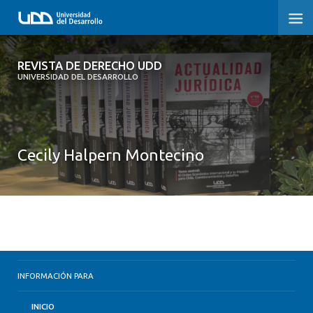
REVISTA DE DERECHO UDD
REVISTA DE DERECHO UDD
UNIVERSIDAD DEL DESARROLLO
INICIO
ACERCA DE LA REVISTA
Cecily Halpern Montecino
EDICIONES ANTERIORES
CONVOCATORIA
CONTACTO Y SUSCRIPCIÓN
INFORMACIÓN PARA
INICIO