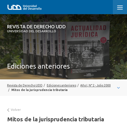
REVISTA DE DERECHO UDD
REVISTA DE DERECHO UDD
UNIVERSIDAD DEL DESARROLLO
INICIO
ACERCA DE LA REVISTA
Ediciones anteriores
EDICIONES ANTERIORES
CONVOCATORIA
Revista de Derecho UDD
/
Ediciones anteriores
/
Año I, N° 2 - Julio 2000
CONTACTO Y SUSCRIPCIÓN
/
Mitos de la jurisprudencia tributaria
Volver
Mitos de la jurisprudencia tributaria