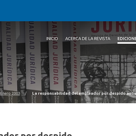
INICIO
ACERCA DE LA REVISTA
EDICION
- Enero 2003
/
La responsabilidad del empleador por despido antis
ador por despido