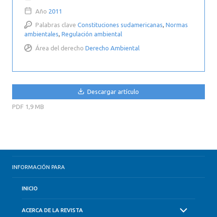
Año
2011
Palabras clave
Constituciones sudamericanas
,
Normas
ambientales
,
Regulación ambiental
Área del derecho
Derecho Ambiental
Descargar artículo
PDF
1,9 MB
INFORMACIÓN PARA
INICIO
ACERCA DE LA REVISTA