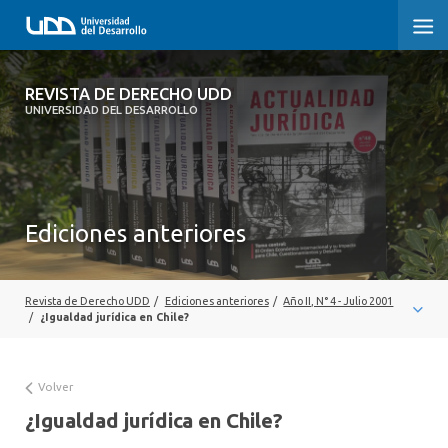
REVISTA DE DERECHO UDD
REVISTA DE DERECHO UDD
UNIVERSIDAD DEL DESARROLLO
INICIO
ACERCA DE LA REVISTA
Ediciones anteriores
EDICIONES ANTERIORES
CONVOCATORIA
Revista de Derecho UDD
/
Ediciones anteriores
/
Año II, N° 4 - Julio 2001
CONTACTO Y SUSCRIPCIÓN
/
¿Igualdad jurídica en Chile?
Volver
¿Igualdad jurídica en Chile?