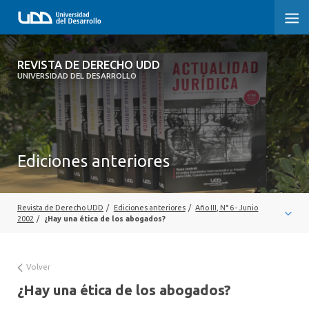
REVISTA DE DERECHO UDD
REVISTA DE DERECHO UDD
UNIVERSIDAD DEL DESARROLLO
INICIO
ACERCA DE LA REVISTA
Ediciones anteriores
EDICIONES ANTERIORES
CONVOCATORIA
Revista de Derecho UDD
/
Ediciones anteriores
/
Año III, N° 6 - Junio
CONTACTO Y SUSCRIPCIÓN
2002
/
¿Hay una ética de los abogados?
Volver
¿Hay una ética de los abogados?