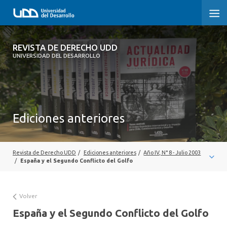
REVISTA DE DERECHO UDD
REVISTA DE DERECHO UDD
UNIVERSIDAD DEL DESARROLLO
INICIO
ACERCA DE LA REVISTA
Ediciones anteriores
EDICIONES ANTERIORES
CONVOCATORIA
Revista de Derecho UDD
/
Ediciones anteriores
/
Año IV, N° 8 - Julio 2003
CONTACTO Y SUSCRIPCIÓN
/
España y el Segundo Conflicto del Golfo
Volver
España y el Segundo Conflicto del Golfo