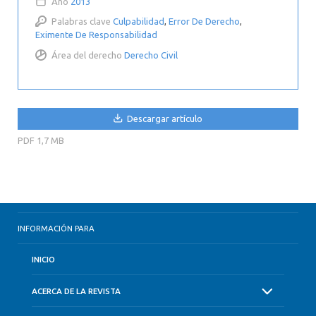
Año
2013
Palabras clave
Culpabilidad
,
Error De Derecho
,
Eximente De Responsabilidad
Área del derecho
Derecho Civil
Descargar artículo
PDF
1,7 MB
INFORMACIÓN PARA
INICIO
ACERCA DE LA REVISTA