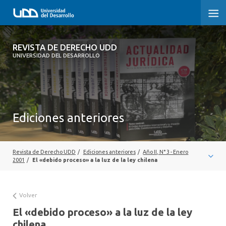
REVISTA DE DERECHO UDD
REVISTA DE DERECHO UDD
UNIVERSIDAD DEL DESARROLLO
INICIO
ACERCA DE LA REVISTA
Ediciones anteriores
EDICIONES ANTERIORES
CONVOCATORIA
Revista de Derecho UDD
/
Ediciones anteriores
/
Año II, N° 3 - Enero
CONTACTO Y SUSCRIPCIÓN
2001
/
El «debido proceso» a la luz de la ley chilena
Volver
El «debido proceso» a la luz de la ley
chilena