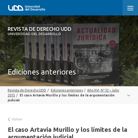
REVISTA DE DERECHO UDD
REVISTA DE DERECHO UDD
UNIVERSIDAD DEL DESARROLLO
INICIO
ACERCA DE LA REVISTA
Ediciones anteriores
EDICIONES ANTERIORES
CONVOCATORIA
Revista de Derecho UDD
/
Ediciones anteriores
/
Año XVI, N° 32 – Julio
2015
/
El caso Artavia Murillo y los límites de la argumentación
CONTACTO Y SUSCRIPCIÓN
judicial
Volver
El caso Artavia Murillo y los límites de la
argumentación judicial