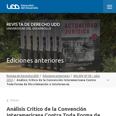
REVISTA DE DERECHO UDD
REVISTA DE DERECHO UDD
UNIVERSIDAD DEL DESARROLLO
INICIO
ACERCA DE LA REVISTA
Ediciones anteriores
EDICIONES ANTERIORES
CONVOCATORIA
Revista de Derecho UDD
/
Ediciones anteriores
/
Año XIV, N° 30 – Julio
2014
/
Análisis Crítico de la Convención Interamericana Contra
CONTACTO Y SUSCRIPCIÓN
Toda Forma de Discriminación e Intolerancia
Volver
Análisis Crítico de la Convención
Interamericana Contra Toda Forma de