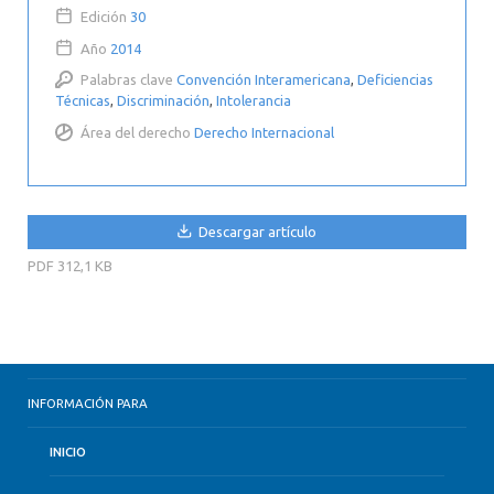
Edición
30
Año
2014
Palabras clave
Convención Interamericana
,
Deficiencias
Técnicas
,
Discriminación
,
Intolerancia
Área del derecho
Derecho Internacional
Descargar artículo
PDF
312,1 KB
INFORMACIÓN PARA
INICIO