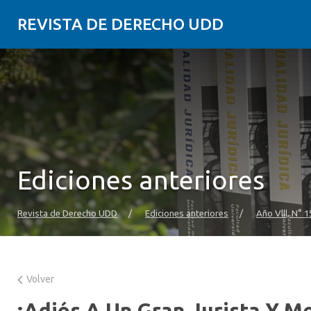
REVISTA DE DERECHO UDD
Ediciones anteriores
Revista de Derecho UDD
/
Ediciones anteriores
/
Año Vlll, N° 
Volver
¡Adiós A Un Gran Jurista Y M