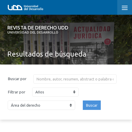
REVISTA DE DERECHO UDD
REVISTA DE DERECHO UDD
UNIVERSIDAD DEL DESARROLLO
INICIO
Resultados de búsqueda
ACERCA DE LA REVISTA
EDICIONES ANTERIORES
Buscar por
CONVOCATORIA
Años
Filtrar por
CONTACTO Y SUSCRIPCIÓN
Buscar
2026
2025
2024
2023
2022
2021
2020
2019
2018
2017
2016
2015