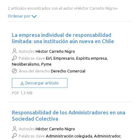
2014
2013
2012
2011
2 artículos encontrados con el autor «Héctor Carreño Nigro»
2010
2009
2008
2007
Ordenar por
2006
2005
2004
2003
La empresa individual de responsabilidad
2002
2001
2000
limitada: una institución aún nueva en Chile
Autor/es
Héctor Carreño Nigro
Palabras clave
Eirl
,
Empresario
,
Espíritu empresa
,
Neoliberalismo
,
Pyme
Área del derecho
Derecho Comercial
Descargar artículo
PDF
1,3 MB
Responsabilidad de los Administradores en una
Sociedad Colectiva
Autor/es
Héctor Carreño Nigro
Palabras clave
Administración colegiada
,
Administrador
,