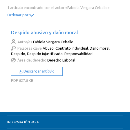
2014
2013
2012
2011
1 artículo encontrado con el autor «Fabiola Vergara Ceballo»
2010
2009
2008
2007
Ordenar por
2006
2005
2004
2003
Despido abusivo y daño moral
2002
2001
2000
Autor/es
Fabiola Vergara Ceballo
Palabras clave
Abuso
,
Contrato Individual
,
Daño moral
,
Despido
,
Despido Injustificado
,
Responsabilidad
Área del derecho
Derecho Laboral
Descargar artículo
PDF
627,6 KB
INFORMACIÓN PARA