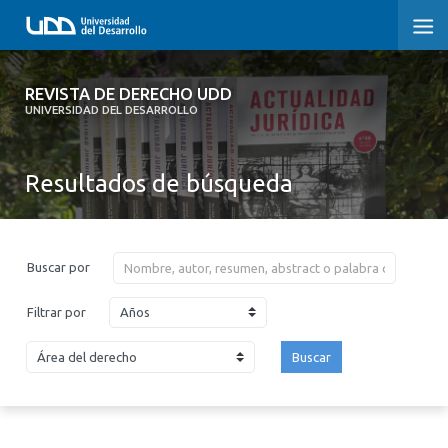
REVISTA DE DERECHO UDD
REVISTA DE DERECHO UDD
UNIVERSIDAD DEL DESARROLLO
INICIO
Resultados de búsqueda
ACERCA DE LA REVISTA
EDICIONES ANTERIORES
Buscar por
CONVOCATORIA
Años
Filtrar por
CONTACTO Y SUSCRIPCIÓN
Buscar
2026
2025
2024
2023
2022
2021
2020
2019
2018
2017
2016
2015