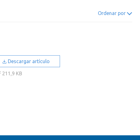
022
2021
2020
2019
Ordenar por
018
2017
2016
2015
014
2013
2012
2011
010
2009
2008
2007
006
2005
2004
2003
Descargar artículo
002
2001
2000
F
211,9 KB