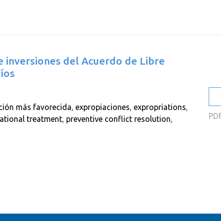
2
2
2
de inversiones del Acuerdo de Libre
2
íos
2
2
ción más favorecida
,
expropiaciones
,
expropriations
,
PD
ational treatment
,
preventive conflict resolution
,