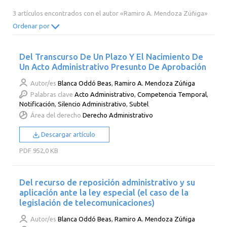
2014
2013
2012
2011
3 artículos encontrados con el autor «Ramiro A. Mendoza Zúñiga»
2010
2009
2008
2007
Ordenar por
2006
2005
2004
2003
Del Transcurso De Un Plazo Y El Nacimiento De
2002
2001
2000
Un Acto Administrativo Presunto De Aprobación
Autor/es
Blanca Oddó Beas
,
Ramiro A. Mendoza Zúñiga
Palabras clave
Acto Administrativo
,
Competencia Temporal
,
Notificación
,
Silencio Administrativo
,
Subtel
Área del derecho
Derecho Administrativo
Descargar artículo
PDF
952,0 KB
Del recurso de reposición administrativo y su
aplicación ante la ley especial (el caso de la
legislación de telecomunicaciones)
Autor/es
Blanca Oddó Beas
,
Ramiro A. Mendoza Zúñiga