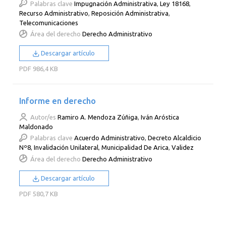
Palabras clave
Impugnación Administrativa
,
Ley 18168
,
Recurso Administrativo
,
Reposición Administrativa
,
Telecomunicaciones
Área del derecho
Derecho Administrativo
Descargar artículo
PDF
986,4 KB
Informe en derecho
Autor/es
Ramiro A. Mendoza Zúñiga
,
Iván Aróstica
Maldonado
Palabras clave
Acuerdo Administrativo
,
Decreto Alcaldicio
Nº8
,
Invalidación Unilateral
,
Municipalidad De Arica
,
Validez
Área del derecho
Derecho Administrativo
Descargar artículo
PDF
580,7 KB