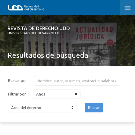
REVISTA DE DERECHO UDD
REVISTA DE DERECHO UDD
UNIVERSIDAD DEL DESARROLLO
INICIO
Resultados de búsqueda
ACERCA DE LA REVISTA
EDICIONES ANTERIORES
Buscar por
CONVOCATORIA
Años
Filtrar por
CONTACTO Y SUSCRIPCIÓN
Buscar
2026
2025
2024
2023
2022
2021
2020
2019
2018
2017
2016
2015