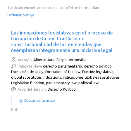
2014
2013
2012
2011
1 artículo encontrado con el autor «Felipe Hermosilla»
2010
2009
2008
2007
Ordenar por
2006
2005
2004
2003
Las indicaciones legislativas en el proceso de
2002
2001
2000
formación de la ley. Conflicto de
constitucionalidad de las enmiendas que
reemplazan íntegramente una iniciativa legal
Autor/es
Alberto Jara
,
Felipe Hermosilla
Palabras clave
derecho parlamentario
,
derecho político
,
formación de la ley
,
formation of the law
,
Función legislativa
,
global substitutes indications
,
indicaciones globales sustitutivas
,
Legislative function
,
parliamentary law
,
political law
Área del derecho
Derecho Político
Descargar artículo
PDF