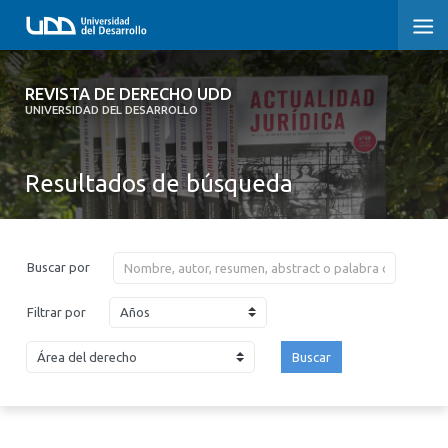
REVISTA DE DERECHO UDD
REVISTA DE DERECHO UDD
UNIVERSIDAD DEL DESARROLLO
INICIO
Resultados de búsqueda
ACERCA DE LA REVISTA
EDICIONES ANTERIORES
Buscar por
CONVOCATORIA
Años
Filtrar por
CONTACTO Y SUSCRIPCIÓN
Buscar
2026
2025
2024
2023
2022
2021
2020
2019
2018
2017
2016
2015