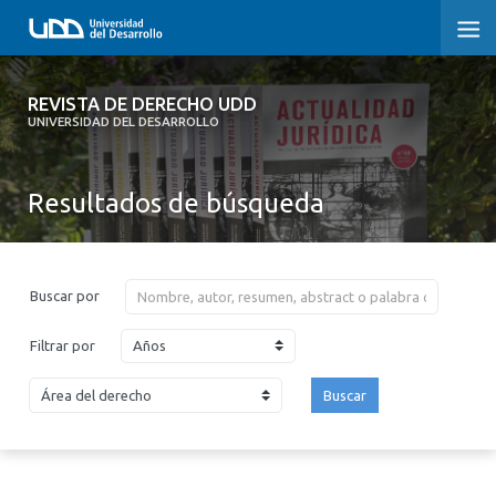
REVISTA DE DERECHO UDD
REVISTA DE DERECHO UDD
UNIVERSIDAD DEL DESARROLLO
INICIO
Resultados de búsqueda
ACERCA DE LA REVISTA
EDICIONES ANTERIORES
Buscar por
CONVOCATORIA
Años
Filtrar por
CONTACTO Y SUSCRIPCIÓN
Buscar
2026
2025
2024
2023
2022
2021
2020
2019
2018
2017
2016
2015