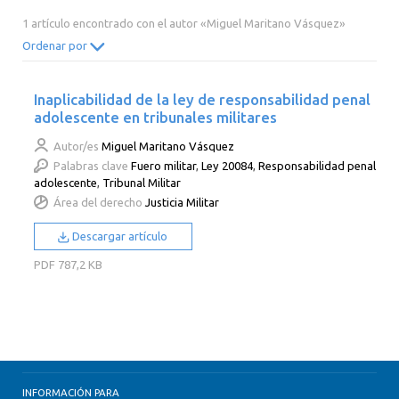
2014
2013
2012
2011
1 artículo encontrado con el autor «Miguel Maritano Vásquez»
2010
2009
2008
2007
Ordenar por
2006
2005
2004
2003
Inaplicabilidad de la ley de responsabilidad penal
2002
2001
2000
adolescente en tribunales militares
Autor/es
Miguel Maritano Vásquez
Palabras clave
Fuero militar
,
Ley 20084
,
Responsabilidad penal
adolescente
,
Tribunal Militar
Área del derecho
Justicia Militar
Descargar artículo
PDF
787,2 KB
INFORMACIÓN PARA