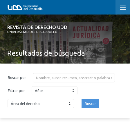
REVISTA DE DERECHO UDD
REVISTA DE DERECHO UDD
UNIVERSIDAD DEL DESARROLLO
INICIO
Resultados de búsqueda
ACERCA DE LA REVISTA
EDICIONES ANTERIORES
Buscar por
CONVOCATORIA
Años
Filtrar por
CONTACTO Y SUSCRIPCIÓN
Buscar
2026
2025
2024
2023
2022
2021
2020
2019
2018
2017
2016
2015