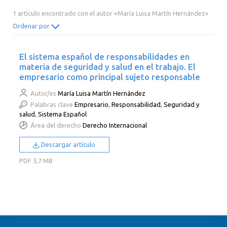
2014
2013
2012
2011
1 artículo encontrado con el autor «María Luisa Martín Hernández»
2010
2009
2008
2007
Ordenar por
2006
2005
2004
2003
El sistema español de responsabilidades en
2002
2001
2000
materia de seguridad y salud en el trabajo. El
empresario como principal sujeto responsable
Autor/es
María Luisa Martín Hernández
Palabras clave
Empresario
,
Responsabilidad
,
Seguridad y
salud
,
Sistema Español
Área del derecho
Derecho Internacional
Descargar artículo
PDF
3,7 MB