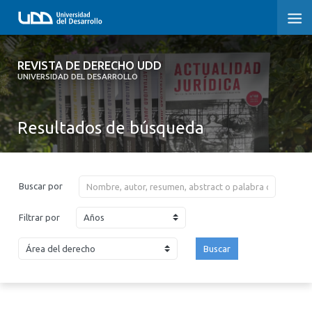
REVISTA DE DERECHO UDD
REVISTA DE DERECHO UDD
UNIVERSIDAD DEL DESARROLLO
INICIO
Resultados de búsqueda
ACERCA DE LA REVISTA
EDICIONES ANTERIORES
Buscar por
CONVOCATORIA
Años
Filtrar por
CONTACTO Y SUSCRIPCIÓN
Buscar
2026
2025
2024
2023
2022
2021
2020
2019
2018
2017
2016
2015