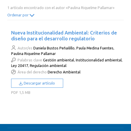
2014
2013
2012
2011
1 artículo encontrado con el autor «Paulina Riquelme Pallamar»
2010
2009
2008
2007
Ordenar por
2006
2005
2004
2003
Nueva Institucionalidad Ambiental: Criterios de
2002
2001
2000
diseño para el desarrollo regulatorio
Autor/es
Daniela Bustos Peñailillo
,
Paula Medina Fuentes
,
Paulina Riquelme Pallamar
Palabras clave
Gestión ambiental
,
Institucionalidad ambiental
,
Ley 20417
,
Regulación ambiental
Área del derecho
Derecho Ambiental
Descargar artículo
PDF
1,5 MB