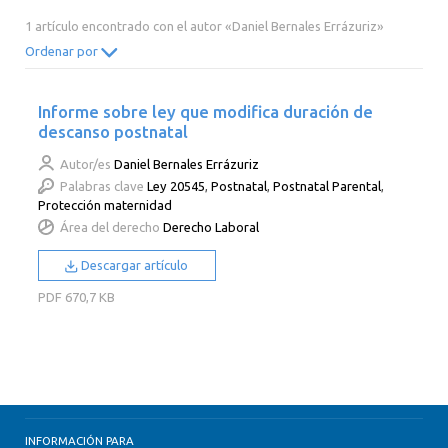
2014
2013
2012
2011
1 artículo encontrado con el autor «Daniel Bernales Errázuriz»
2010
2009
2008
2007
Ordenar por
2006
2005
2004
2003
Informe sobre ley que modifica duración de
2002
2001
2000
descanso postnatal
Autor/es
Daniel Bernales Errázuriz
Palabras clave
Ley 20545
,
Postnatal
,
Postnatal Parental
,
Protección maternidad
Área del derecho
Derecho Laboral
Descargar artículo
PDF
670,7 KB
INFORMACIÓN PARA