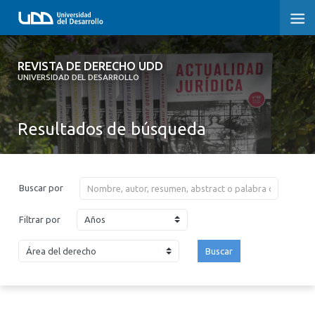
REVISTA DE DERECHO UDD
REVISTA DE DERECHO UDD
UNIVERSIDAD DEL DESARROLLO
INICIO
Resultados de búsqueda
ACERCA DE LA REVISTA
EDICIONES ANTERIORES
Buscar por
CONVOCATORIA
Años
Filtrar por
CONTACTO Y SUSCRIPCIÓN
Buscar
2026
2025
2024
2023
2022
2021
2020
2019
2018
2017
2016
2015