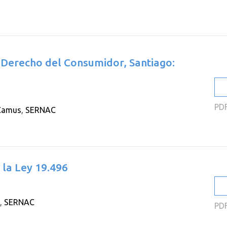
2
2
2
 Derecho del Consumidor, Santiago:
2
2
2
PD
 Camus
,
SERNAC
 la Ley 19.496
,
SERNAC
PD