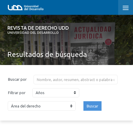
REVISTA DE DERECHO UDD
REVISTA DE DERECHO UDD
UNIVERSIDAD DEL DESARROLLO
INICIO
Resultados de búsqueda
ACERCA DE LA REVISTA
EDICIONES ANTERIORES
Buscar por
CONVOCATORIA
Años
Filtrar por
CONTACTO Y SUSCRIPCIÓN
Buscar
2026
2025
2024
2023
2022
2021
2020
2019
2018
2017
2016
2015