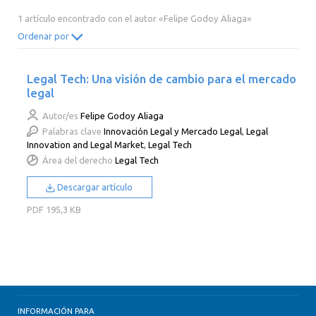
2014
2013
2012
2011
1 artículo encontrado con el autor «Felipe Godoy Aliaga»
2010
2009
2008
2007
Ordenar por
2006
2005
2004
2003
Legal Tech: Una visión de cambio para el mercado
2002
2001
2000
legal
Autor/es
Felipe Godoy Aliaga
Palabras clave
Innovación Legal y Mercado Legal
,
Legal
Innovation and Legal Market
,
Legal Tech
Área del derecho
Legal Tech
Descargar artículo
PDF
195,3 KB
INFORMACIÓN PARA