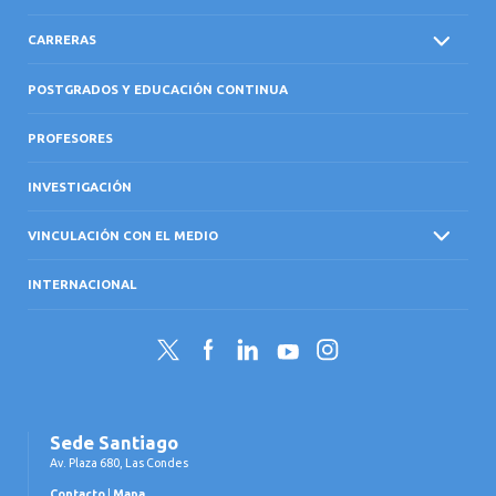
CARRERAS
POSTGRADOS Y EDUCACIÓN CONTINUA
PROFESORES
INVESTIGACIÓN
VINCULACIÓN CON EL MEDIO
INTERNACIONAL
Twitter
Facebook
LinkedIn
YouTube
Instagram
Sede Santiago
Av. Plaza 680, Las Condes
Contacto
|
Mapa