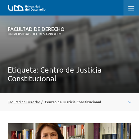
FACULTAD DE DERECHO
FACULTAD DE DERECHO
UNIVERSIDAD DEL DESARROLLO
INICIO
SOBRE LA FACULTAD
Etiqueta:
Centro de Justicia
CARRERAS
Constitucional
POSTGRADOS Y EDUCACIÓN CONTINUA
PROFESORES
Facultad de Derecho
/
Centro de Justicia Constitucional
INVESTIGACIÓN
VINCULACIÓN CON EL MEDIO