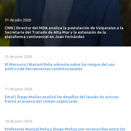
31 de julio 2026
CNN | Director del MDA analiza la postulación de Valparaíso a la
Secretaría del Tratado de Alta Mar y la extensión de la
plataforma continental en Juan Fernández
15 de junio 2026
El Mercurio | Marisol Peña advierte sobre los riesgos del uso
político de herramientas constitucionales
11 de junio 2026
Emol | Diego Muñoz analizó los desafíos del lavado de activos
frente al avance del crimen organizado
10 de junio 2026
Profesores Marisol Peña y Diego Muñoz son reconocidos entre los