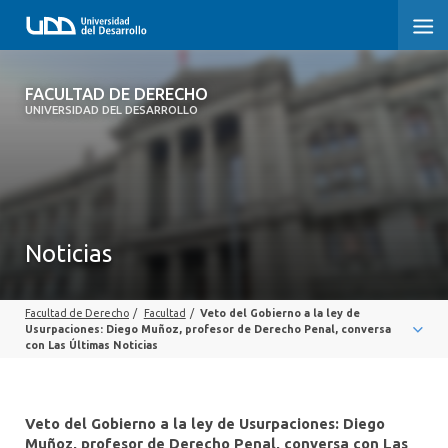
FACULTAD DE DERECHO
FACULTAD DE DERECHO
UNIVERSIDAD DEL DESARROLLO
INICIO
SOBRE LA FACULTAD
CARRERAS
Noticias
POSTGRADOS Y EDUCACIÓN CONTINUA
Facultad de Derecho
/
Facultad
/
Veto del Gobierno a la ley de
PROFESORES
Usurpaciones: Diego Muñoz, profesor de Derecho Penal, conversa
con Las Últimas Noticias
INVESTIGACIÓN
VINCULACIÓN CON EL MEDIO
Veto del Gobierno a la ley de Usurpaciones: Diego
Muñoz, profesor de Derecho Penal, conversa con Las