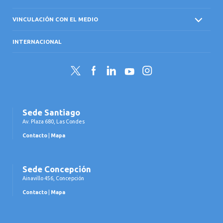
VINCULACIÓN CON EL MEDIO
INTERNACIONAL
Twitter
Facebook
LinkedIn
YouTube
Instagram
Sede Santiago
Av. Plaza 680, Las Condes
Contacto
|
Mapa
Sede Concepción
Ainavillo 456, Concepción
Contacto
|
Mapa