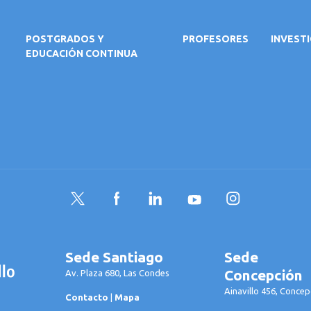
POSTGRADOS Y
PROFESORES
INVEST
EDUCACIÓN CONTINUA
Twitter
Facebook
LinkedIn
YouTube
Instagram
Sede Santiago
Sede
Concepción
Av. Plaza 680, Las Condes
Ainavillo 456, Concep
Contacto
|
Mapa