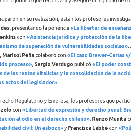
iento jurídico que reconozca y asegure la dignidad de t
ciparon en su realización, están los profesores investiga
ades
, presentando la ponencia
«La libertar de enseñanza
Jenkins
con
«Asistencia jurídica y protección de la li
canismo de superación de vulnerabilidades sociales»
.
,
Marisol Peña
colaboró con
«El caso Brewer-Carías v
bido proceso»
,
Sergio Verdugo
publicó
«El poder cons
 de las rentas vitalicias y la consolidación de la acci
s actos del legislador»
.
erecho Regulatorio y Empresa, los profesores que parti
zolo
con
«Libertad de expresión y derecho penal: Bre
itación al odio en el derecho chileno»
,
Renzo Munita
c
sabilidad civil: Un esbozo
»
y
Francisca Labbé
con
«Polí