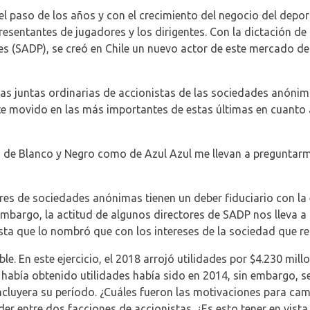
l paso de los años y con el crecimiento del negocio del depor
resentantes de jugadores y los dirigentes. Con la dictación de
 (SADP), se creó en Chile un nuevo actor de este mercado dep
 las juntas ordinarias de accionistas de las sociedades anónima
te movido en las más importantes de estas últimas en cuanto 
o de Blanco y Negro como de Azul Azul me llevan a preguntarme 
ores de sociedades anónimas tienen un deber fiduciario con la 
 embargo, la actitud de algunos directores de SADP nos lleva a
ista que lo nombró que con los intereses de la sociedad que re
le. En este ejercicio, el 2018 arrojó utilidades por $4.230 mi
 había obtenido utilidades había sido en 2014, sin embargo, 
cluyera su período. ¿Cuáles fueron las motivaciones para cam
 entre dos facciones de accionistas. ¿Es esto tener en vista 