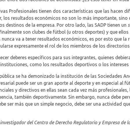
as Profesionales tienen dos características que las hacen di
r, los resultados económicos no son lo más importante, sino q
los destinos de la empresa. Por otro lado, las SADP tienen un
s
nalmente son clubes de fútbol (u otros deportes) y que ellos s
s nunca va a tener resultados económicos, es por esto que la 
ularse expresamente el rol de los miembros de los directorios
ecer deberes específicos para sus integrantes, quienes debie
instituciones, como los resultados deportivos o los intereses 
n pública se ha demonizado la institución de las Sociedades A
sarial puede ser un gran aporte al deporte y en especial al fú
iales y directivos en ellas sean cada vez más profesionales, 
cia, también deportivamente. Sin embargo, nunca debe perders
be ser más que un simple negocio, debe ser una actividad que 
r investigador del Centro de Derecho Regulatorio y Empresa de l