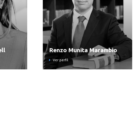
ll
Renzo Munita Marambio
Ver perfil