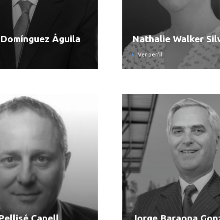
Domínguez Águila
Nathalie Walker Sil
Ver perfil
ellisé Capell
Jorge Baraona Gon