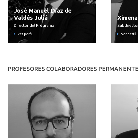
José Manuel Díaz de
Valdés Juliá
Ximena
Director del Programa
Subdirecto
Ver perfil
Ver perfil
PROFESORES COLABORADORES PERMANENT