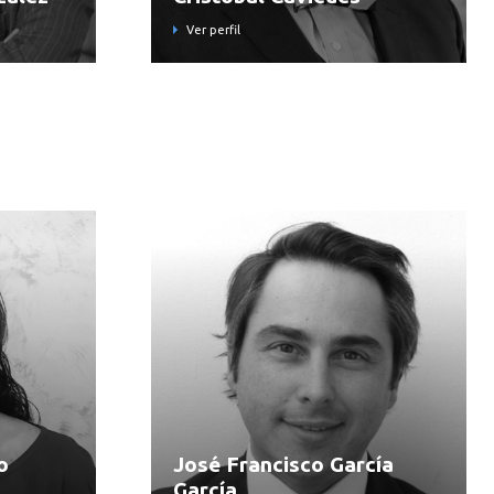
Ver perfil
o
José Francisco García
García