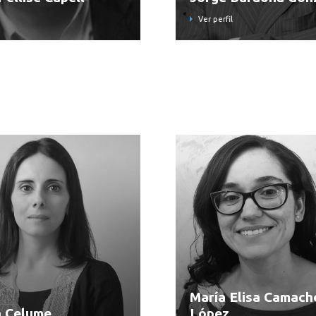
Ver perfil
María Elisa Camach
a Celume
López