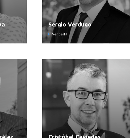
va
Sergio Verdugo
Ver perfil
zález
Cristóbal Caviedes