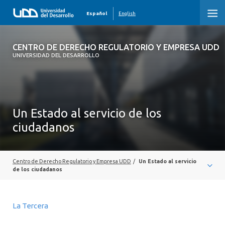
Español
English
CENTRO DE DERECHO REGULATORIO Y
CENTRO DE DERECHO REGULATORIO Y EMPRESA UDD
EMPRESA UDD
UNIVERSIDAD DEL DESARROLLO
INICIO
QUIENES SOMOS
Un Estado al servicio de los
ciudadanos
ÁREAS DE ESTUDIO
ACTIVIDADES
Centro de Derecho Regulatorio y Empresa UDD
/
Un Estado al servicio
PUBLICACIONES
de los ciudadanos
PRENSA
La Tercera
OBSERVATORIOS