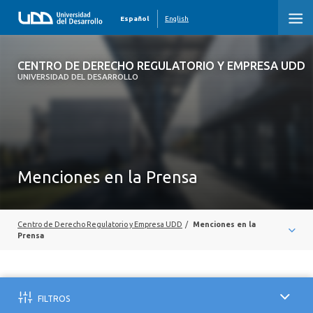
Español
English
CENTRO DE DERECHO REGULATORIO Y
CENTRO DE DERECHO REGULATORIO Y EMPRESA UDD
EMPRESA UDD
UNIVERSIDAD DEL DESARROLLO
INICIO
QUIENES SOMOS
Menciones en la Prensa
ÁREAS DE ESTUDIO
ACTIVIDADES
Centro de Derecho Regulatorio y Empresa UDD
/
Menciones en la
PUBLICACIONES
Prensa
PRENSA
OBSERVATORIOS
FILTROS