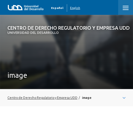
Español
English
CENTRO DE DERECHO REGULATORIO Y
CENTRO DE DERECHO REGULATORIO Y EMPRESA UDD
EMPRESA UDD
UNIVERSIDAD DEL DESARROLLO
INICIO
QUIENES SOMOS
image
ÁREAS DE ESTUDIO
ACTIVIDADES
Centro de Derecho Regulatorio y Empresa UDD
/
image
PUBLICACIONES
PRENSA
OBSERVATORIOS