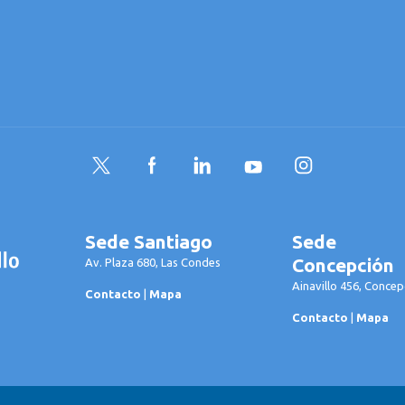
Twitter
Facebook
LinkedIn
YouTube
Instagram
Sede Santiago
Sede
Concepción
Av. Plaza 680, Las Condes
Ainavillo 456, Concep
Contacto
|
Mapa
Contacto
|
Mapa